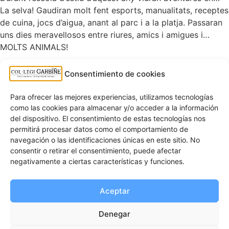
La selva! Gaudiran molt fent esports, manualitats, receptes
de cuina, jocs d’aigua, anant al parc i a la platja. Passaran
uns dies meravellosos entre riures, amics i amigues i…
MOLTS ANIMALS!
Consentimiento de cookies
Altres notícies
ESCOLA D’ESTIU 25-26
Para ofrecer las mejores experiencias, utilizamos tecnologías
25 de juny de 2026
como las cookies para almacenar y/o acceder a la información
del dispositivo. El consentimiento de estas tecnologías nos
BONES VACANCES D’ESTIU!
permitirá procesar datos como el comportamiento de
25 de juny de 2026
navegación o las identificaciones únicas en este sitio. No
FESTA FINAL DE L’ÚLTIM DIA DE CURS
consentir o retirar el consentimiento, puede afectar
25 de juny de 2026
negativamente a ciertas características y funciones.
JUGUEM A FER LA MONA DE PASQUA A INFANTIL
7 d'abril de 2026
Aceptar
SORTIDA CULTURAL DE 1R I 2N ALS BOMBERS
7 d'abril de 2026
Denegar