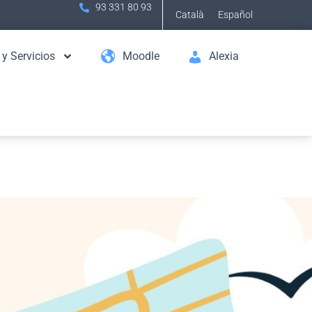
93 331 80 93
Català
Español
 y Servicios
Moodle
Alexia