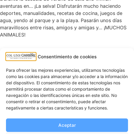
aventuras en… ¡La selva! Disfrutarán mucho haciendo
deportes, manualidades, recetas de cocina, juegos de
agua, yendo al parque y a la playa. Pasarán unos días
maravillosos entre risas, amigos y amigas y… ¡MUCHOS
ANIMALES!
Altres notícies
Consentimiento de cookies
ESCUELA DE VERANO 25-26
25 de junio de 2026
Para ofrecer las mejores experiencias, utilizamos tecnologías
como las cookies para almacenar y/o acceder a la información
¡BUENAS VACACIONES DE VERANO!
del dispositivo. El consentimiento de estas tecnologías nos
25 de junio de 2026
permitirá procesar datos como el comportamiento de
FIESTA FINAL DEL ÚLTIMO DÍA DE CURSO
navegación o las identificaciones únicas en este sitio. No
25 de junio de 2026
consentir o retirar el consentimiento, puede afectar
JUGAMOS A HACER LA MONA DE PASCUA A
negativamente a ciertas características y funciones.
INFANTIL
7 de abril de 2026
Aceptar
SALIDA CULTURAL DE 1º Y 2º A LOS BOMBEROS
7 de abril de 2026